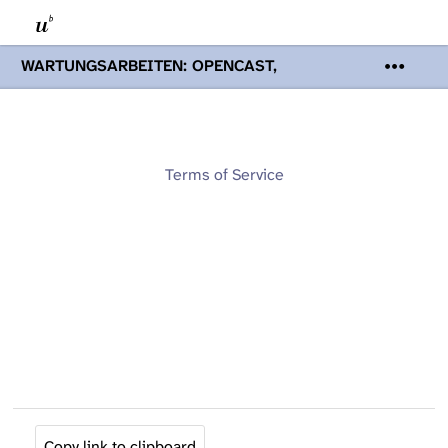
WARTUNGSARBEITEN: OPENCAST,
PODCASTS & TOBIRA
Mi 19. August
2026 08:00 - 16:00 Uhr | Aufgrund von
Wartungsarbeiten an den Opencast-
Servern werden Ihnen Podcasts,
Opencast-Videos und Tobira nicht zur
Terms of Service
Verfügung stehen. Kontakt:
www.podcast.unibe.ch
Copy link to clipboard