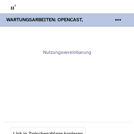
WARTUNGSARBEITEN: OPENCAST,
PODCASTS & TOBIRA
Mi 19. August
2026 08:00 - 16:00 Uhr | Aufgrund von
Wartungsarbeiten an den Opencast-
Servern werden Ihnen Podcasts,
Opencast-Videos und Tobira nicht zur
Nutzungsvereinbarung
Verfügung stehen. Kontakt:
www.podcast.unibe.ch
Link in Zwischenablage kopieren