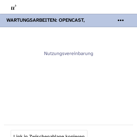
WARTUNGSARBEITEN: OPENCAST,
PODCASTS & TOBIRA
Mi 19. August
2026 08:00 - 16:00 Uhr | Aufgrund von
Wartungsarbeiten an den Opencast-
Servern werden Ihnen Podcasts,
Opencast-Videos und Tobira nicht zur
Nutzungsvereinbarung
Verfügung stehen. Kontakt:
www.podcast.unibe.ch
Link in Zwischenablage kopieren