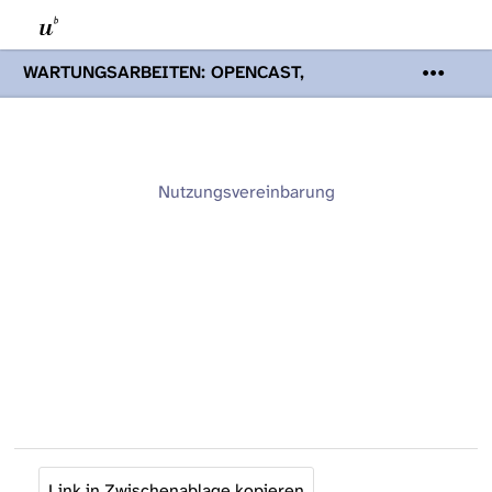
WARTUNGSARBEITEN: OPENCAST,
PODCASTS & TOBIRA
Mi 19. August
2026 08:00 - 16:00 Uhr | Aufgrund von
Wartungsarbeiten an den Opencast-
Servern werden Ihnen Podcasts,
Opencast-Videos und Tobira nicht zur
Nutzungsvereinbarung
Verfügung stehen. Kontakt:
www.podcast.unibe.ch
Link in Zwischenablage kopieren