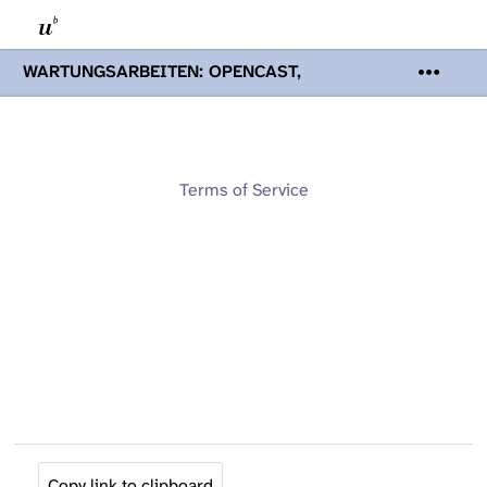
WARTUNGSARBEITEN: OPENCAST,
PODCASTS & TOBIRA
Mi 19. August
2026 08:00 - 16:00 Uhr | Aufgrund von
Wartungsarbeiten an den Opencast-
Servern werden Ihnen Podcasts,
Opencast-Videos und Tobira nicht zur
Terms of Service
Verfügung stehen. Kontakt:
www.podcast.unibe.ch
Copy link to clipboard