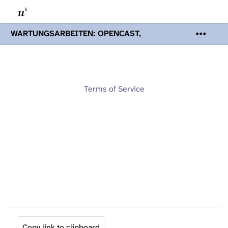
WARTUNGSARBEITEN: OPENCAST,
PODCASTS & TOBIRA
Mi 19. August
2026 08:00 - 16:00 Uhr | Aufgrund von
Wartungsarbeiten an den Opencast-
Servern werden Ihnen Podcasts,
Opencast-Videos und Tobira nicht zur
Terms of Service
Verfügung stehen. Kontakt:
www.podcast.unibe.ch
Copy link to clipboard