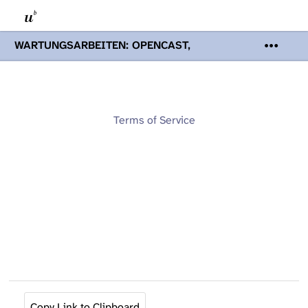
WARTUNGSARBEITEN: OPENCAST,
PODCASTS & TOBIRA
Mi 19. August
2026 08:00 - 16:00 Uhr | Aufgrund von
Wartungsarbeiten an den Opencast-
Servern werden Ihnen Podcasts,
Opencast-Videos und Tobira nicht zur
Terms of Service
Verfügung stehen. Kontakt:
www.podcast.unibe.ch
Copy Link to Clipboard