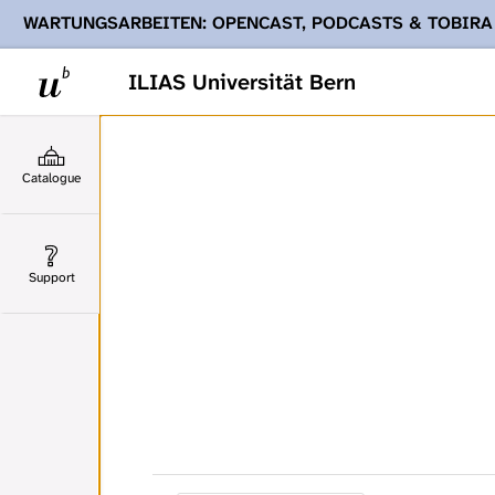
WARTUNGSARBEITEN: OPENCAST, PODCASTS & TOBIRA
Ihnen Podcasts, Opencast-Videos und Tobira nicht zur Verf
ILIAS Universität Bern
Catalogue
Support