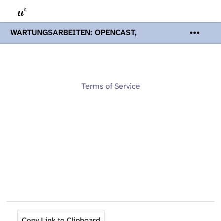
WARTUNGSARBEITEN: OPENCAST,
PODCASTS & TOBIRA
Mi 19. August
2026 08:00 - 16:00 Uhr | Aufgrund von
Wartungsarbeiten an den Opencast-
Servern werden Ihnen Podcasts,
Opencast-Videos und Tobira nicht zur
Terms of Service
Verfügung stehen. Kontakt:
www.podcast.unibe.ch
Copy Link to Clipboard