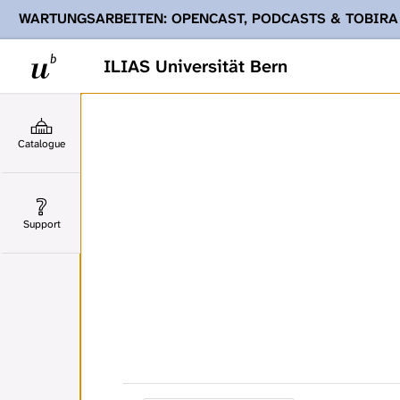
WARTUNGSARBEITEN: OPENCAST, PODCASTS & TOBIRA
Ihnen Podcasts, Opencast-Videos und Tobira nicht zur Verf
ILIAS Universität Bern
Catalogue
Support