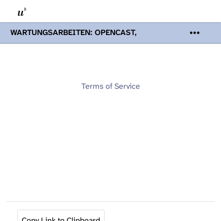
WARTUNGSARBEITEN: OPENCAST,
PODCASTS & TOBIRA
Mi 19. August
2026 08:00 - 16:00 Uhr | Aufgrund von
Wartungsarbeiten an den Opencast-
Servern werden Ihnen Podcasts,
Opencast-Videos und Tobira nicht zur
Terms of Service
Verfügung stehen. Kontakt:
www.podcast.unibe.ch
Copy Link to Clipboard