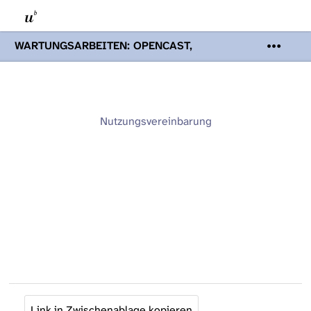
WARTUNGSARBEITEN: OPENCAST,
PODCASTS & TOBIRA
Mi 19. August
2026 08:00 - 16:00 Uhr | Aufgrund von
Wartungsarbeiten an den Opencast-
Servern werden Ihnen Podcasts,
Opencast-Videos und Tobira nicht zur
Nutzungsvereinbarung
Verfügung stehen. Kontakt:
www.podcast.unibe.ch
Link in Zwischenablage kopieren