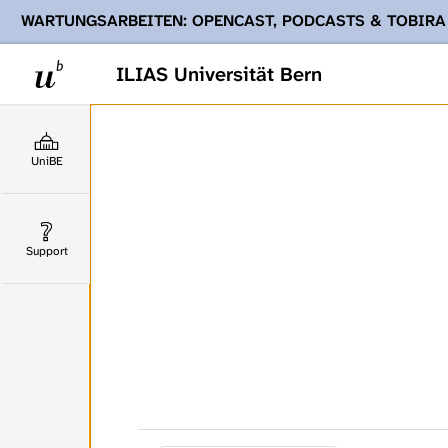
WARTUNGSARBEITEN: OPENCAST, PODCASTS & TOBIRA
Ihnen Podcasts, Opencast-Videos und Tobira nicht zur Verf
ILIAS Universität Bern
UniBE
Support