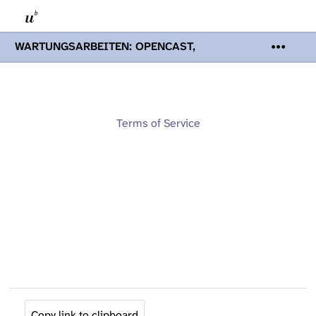
WARTUNGSARBEITEN: OPENCAST,
PODCASTS & TOBIRA
Mi 19. August
2026 08:00 - 16:00 Uhr | Aufgrund von
Wartungsarbeiten an den Opencast-
Servern werden Ihnen Podcasts,
Opencast-Videos und Tobira nicht zur
Terms of Service
Verfügung stehen. Kontakt:
www.podcast.unibe.ch
Copy link to clipboard