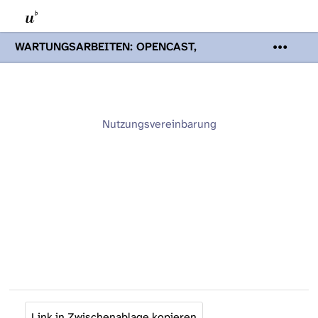
WARTUNGSARBEITEN: OPENCAST,
PODCASTS & TOBIRA
Mi 19. August
2026 08:00 - 16:00 Uhr | Aufgrund von
Wartungsarbeiten an den Opencast-
Servern werden Ihnen Podcasts,
Opencast-Videos und Tobira nicht zur
Nutzungsvereinbarung
Verfügung stehen. Kontakt:
www.podcast.unibe.ch
Link in Zwischenablage kopieren