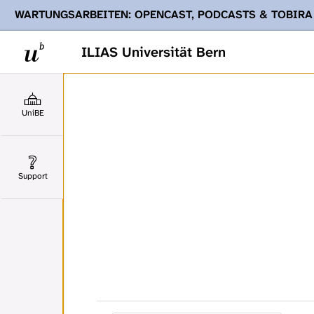
WARTUNGSARBEITEN: OPENCAST, PODCASTS & TOBIRA
Ihnen Podcasts, Opencast-Videos und Tobira nicht zur Verf
ILIAS Universität Bern
UniBE
Support