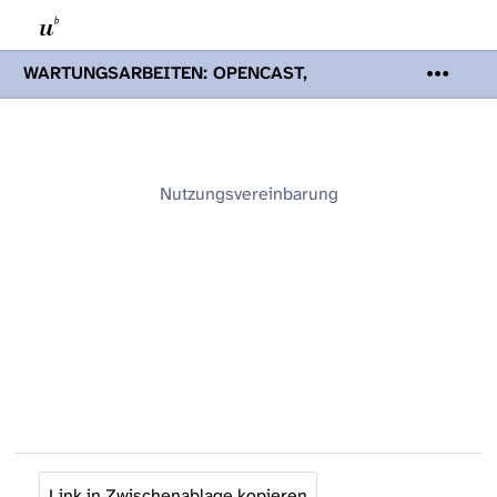
WARTUNGSARBEITEN: OPENCAST,
PODCASTS & TOBIRA
Mi 19. August
2026 08:00 - 16:00 Uhr | Aufgrund von
Wartungsarbeiten an den Opencast-
Servern werden Ihnen Podcasts,
Opencast-Videos und Tobira nicht zur
Nutzungsvereinbarung
Verfügung stehen. Kontakt:
www.podcast.unibe.ch
Link in Zwischenablage kopieren