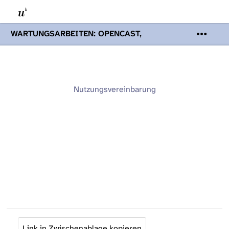
WARTUNGSARBEITEN: OPENCAST,
PODCASTS & TOBIRA
Mi 19. August
2026 08:00 - 16:00 Uhr | Aufgrund von
Wartungsarbeiten an den Opencast-
Servern werden Ihnen Podcasts,
Opencast-Videos und Tobira nicht zur
Nutzungsvereinbarung
Verfügung stehen. Kontakt:
www.podcast.unibe.ch
Link in Zwischenablage kopieren