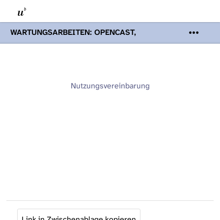
WARTUNGSARBEITEN: OPENCAST,
PODCASTS & TOBIRA
Mi 19. August
2026 08:00 - 16:00 Uhr | Aufgrund von
Wartungsarbeiten an den Opencast-
Servern werden Ihnen Podcasts,
Opencast-Videos und Tobira nicht zur
Nutzungsvereinbarung
Verfügung stehen. Kontakt:
www.podcast.unibe.ch
Link in Zwischenablage kopieren