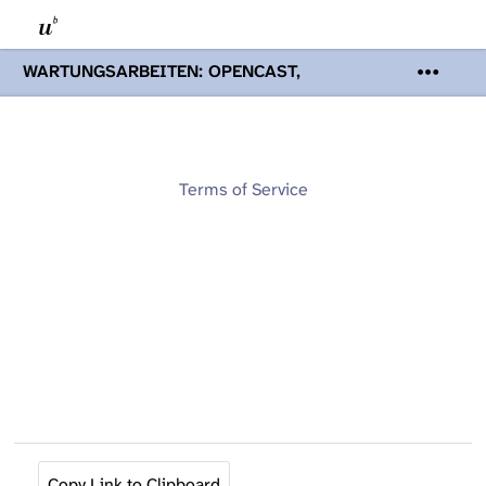
WARTUNGSARBEITEN: OPENCAST,
PODCASTS & TOBIRA
Mi 19. August
2026 08:00 - 16:00 Uhr | Aufgrund von
Wartungsarbeiten an den Opencast-
Servern werden Ihnen Podcasts,
Opencast-Videos und Tobira nicht zur
Terms of Service
Verfügung stehen. Kontakt:
www.podcast.unibe.ch
Copy Link to Clipboard