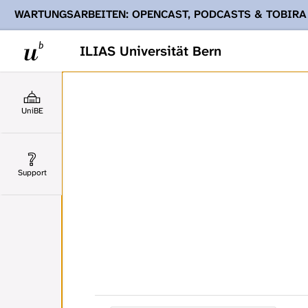
WARTUNGSARBEITEN: OPENCAST, PODCASTS & TOBIRA
Ihnen Podcasts, Opencast-Videos und Tobira nicht zur Verf
ILIAS Universität Bern
UniBE
Support