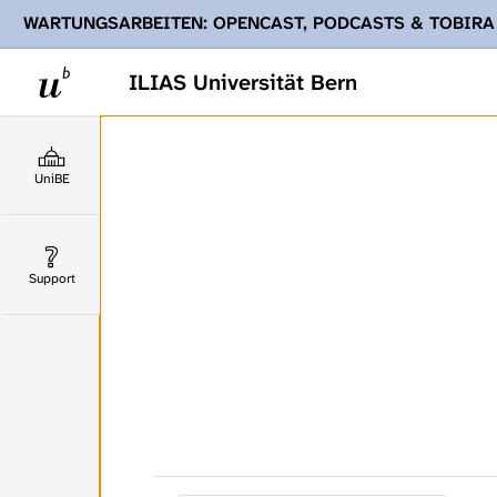
WARTUNGSARBEITEN: OPENCAST, PODCASTS & TOBIRA
Ihnen Podcasts, Opencast-Videos und Tobira nicht zur Verf
ILIAS Universität Bern
UniBE
Support