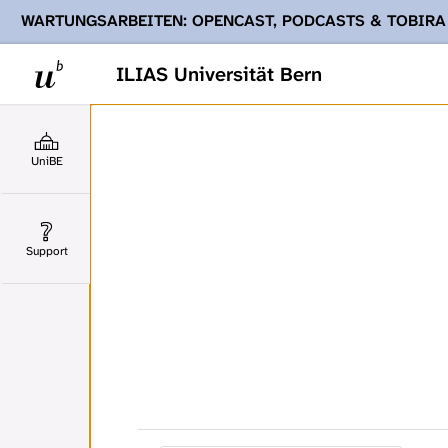
WARTUNGSARBEITEN: OPENCAST, PODCASTS & TOBIRA
Ihnen Podcasts, Opencast-Videos und Tobira nicht zur Verf
ILIAS Universität Bern
UniBE
Support