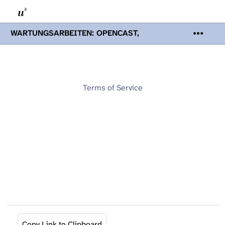
WARTUNGSARBEITEN: OPENCAST,
PODCASTS & TOBIRA
Mi 19. August
2026 08:00 - 16:00 Uhr | Aufgrund von
Wartungsarbeiten an den Opencast-
Servern werden Ihnen Podcasts,
Opencast-Videos und Tobira nicht zur
Terms of Service
Verfügung stehen. Kontakt:
www.podcast.unibe.ch
Copy Link to Clipboard