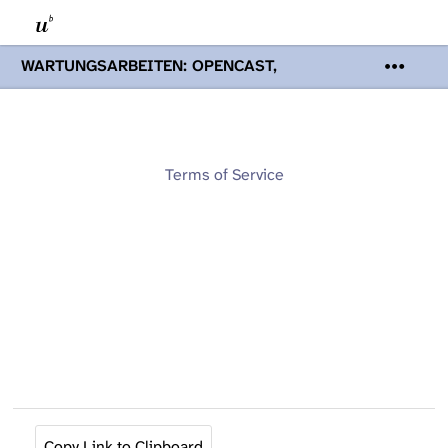
WARTUNGSARBEITEN: OPENCAST,
PODCASTS & TOBIRA
Mi 19. August
2026 08:00 - 16:00 Uhr | Aufgrund von
Wartungsarbeiten an den Opencast-
Servern werden Ihnen Podcasts,
Opencast-Videos und Tobira nicht zur
Terms of Service
Verfügung stehen. Kontakt:
www.podcast.unibe.ch
Copy Link to Clipboard