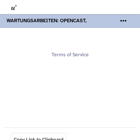
WARTUNGSARBEITEN: OPENCAST,
PODCASTS & TOBIRA
Mi 19. August
2026 08:00 - 16:00 Uhr | Aufgrund von
Wartungsarbeiten an den Opencast-
Servern werden Ihnen Podcasts,
Opencast-Videos und Tobira nicht zur
Terms of Service
Verfügung stehen. Kontakt:
www.podcast.unibe.ch
Copy Link to Clipboard