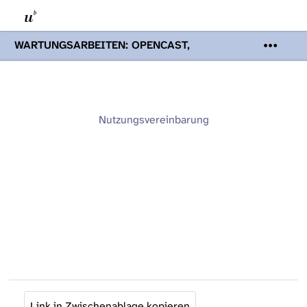
WARTUNGSARBEITEN: OPENCAST,
PODCASTS & TOBIRA
Mi 19. August
2026 08:00 - 16:00 Uhr | Aufgrund von
Wartungsarbeiten an den Opencast-
Servern werden Ihnen Podcasts,
Opencast-Videos und Tobira nicht zur
Nutzungsvereinbarung
Verfügung stehen. Kontakt:
www.podcast.unibe.ch
Link in Zwischenablage kopieren