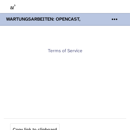
WARTUNGSARBEITEN: OPENCAST,
PODCASTS & TOBIRA
Mi 19. August
2026 08:00 - 16:00 Uhr | Aufgrund von
Wartungsarbeiten an den Opencast-
Servern werden Ihnen Podcasts,
Opencast-Videos und Tobira nicht zur
Terms of Service
Verfügung stehen. Kontakt:
www.podcast.unibe.ch
Copy link to clipboard