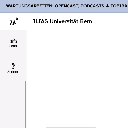
WARTUNGSARBEITEN: OPENCAST, PODCASTS & TOBIRA
Ihnen Podcasts, Opencast-Videos und Tobira nicht zur Verf
ILIAS Universität Bern
UniBE
Support