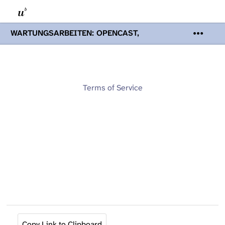
WARTUNGSARBEITEN: OPENCAST,
PODCASTS & TOBIRA
Mi 19. August
2026 08:00 - 16:00 Uhr | Aufgrund von
Wartungsarbeiten an den Opencast-
Servern werden Ihnen Podcasts,
Opencast-Videos und Tobira nicht zur
Terms of Service
Verfügung stehen. Kontakt:
www.podcast.unibe.ch
Copy Link to Clipboard