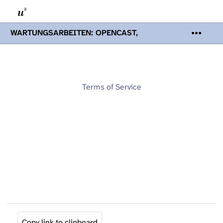
WARTUNGSARBEITEN: OPENCAST,
PODCASTS & TOBIRA
Mi 19. August
2026 08:00 - 16:00 Uhr | Aufgrund von
Wartungsarbeiten an den Opencast-
Servern werden Ihnen Podcasts,
Opencast-Videos und Tobira nicht zur
Terms of Service
Verfügung stehen. Kontakt:
www.podcast.unibe.ch
Copy link to clipboard