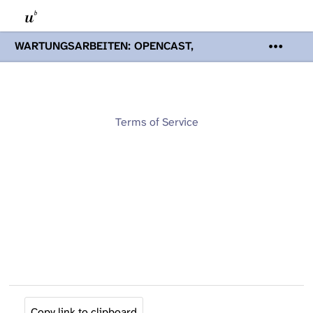
WARTUNGSARBEITEN: OPENCAST,
PODCASTS & TOBIRA
Mi 19. August
2026 08:00 - 16:00 Uhr | Aufgrund von
Wartungsarbeiten an den Opencast-
Servern werden Ihnen Podcasts,
Opencast-Videos und Tobira nicht zur
Terms of Service
Verfügung stehen. Kontakt:
www.podcast.unibe.ch
Copy link to clipboard