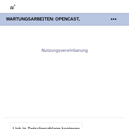
WARTUNGSARBEITEN: OPENCAST,
PODCASTS & TOBIRA
Mi 19. August
2026 08:00 - 16:00 Uhr | Aufgrund von
Wartungsarbeiten an den Opencast-
Servern werden Ihnen Podcasts,
Opencast-Videos und Tobira nicht zur
Nutzungsvereinbarung
Verfügung stehen. Kontakt:
www.podcast.unibe.ch
Link in Zwischenablage kopieren