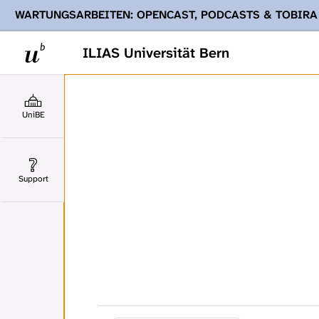
WARTUNGSARBEITEN: OPENCAST, PODCASTS & TOBIRA
Ihnen Podcasts, Opencast-Videos und Tobira nicht zur Verf
ILIAS Universität Bern
UniBE
Support