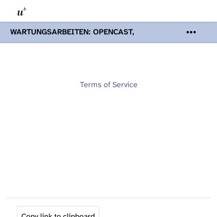
WARTUNGSARBEITEN: OPENCAST,
PODCASTS & TOBIRA
Mi 19. August
2026 08:00 - 16:00 Uhr | Aufgrund von
Wartungsarbeiten an den Opencast-
Servern werden Ihnen Podcasts,
Opencast-Videos und Tobira nicht zur
Terms of Service
Verfügung stehen. Kontakt:
www.podcast.unibe.ch
Copy link to clipboard