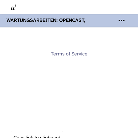
WARTUNGSARBEITEN: OPENCAST,
PODCASTS & TOBIRA
Mi 19. August
2026 08:00 - 16:00 Uhr | Aufgrund von
Wartungsarbeiten an den Opencast-
Servern werden Ihnen Podcasts,
Opencast-Videos und Tobira nicht zur
Terms of Service
Verfügung stehen. Kontakt:
www.podcast.unibe.ch
Copy link to clipboard