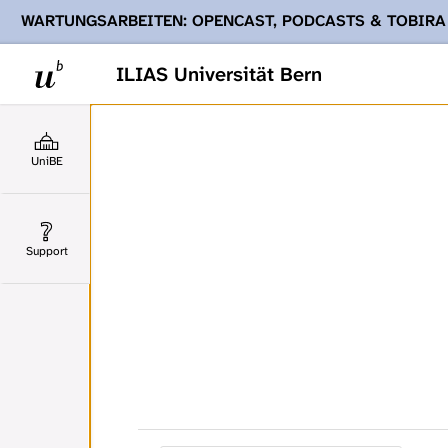
WARTUNGSARBEITEN: OPENCAST, PODCASTS & TOBIRA
Ihnen Podcasts, Opencast-Videos und Tobira nicht zur Verf
ILIAS Universität Bern
UniBE
Support