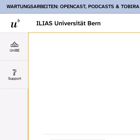
WARTUNGSARBEITEN: OPENCAST, PODCASTS & TOBIRA
Ihnen Podcasts, Opencast-Videos und Tobira nicht zur Verf
ILIAS Universität Bern
UniBE
Support