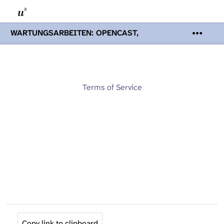
WARTUNGSARBEITEN: OPENCAST,
PODCASTS & TOBIRA
Mi 19. August
2026 08:00 - 16:00 Uhr | Aufgrund von
Wartungsarbeiten an den Opencast-
Servern werden Ihnen Podcasts,
Opencast-Videos und Tobira nicht zur
Terms of Service
Verfügung stehen. Kontakt:
www.podcast.unibe.ch
Copy link to clipboard