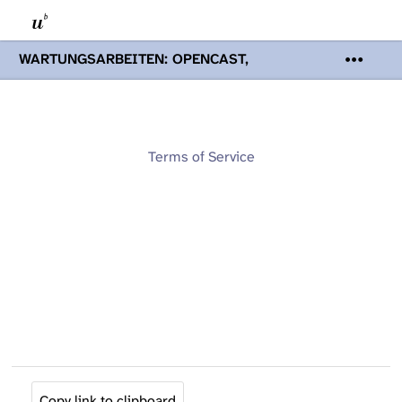
WARTUNGSARBEITEN: OPENCAST,
PODCASTS & TOBIRA
Mi 19. August
2026 08:00 - 16:00 Uhr | Aufgrund von
Wartungsarbeiten an den Opencast-
Servern werden Ihnen Podcasts,
Opencast-Videos und Tobira nicht zur
Terms of Service
Verfügung stehen. Kontakt:
www.podcast.unibe.ch
Copy link to clipboard