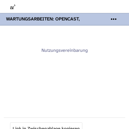
WARTUNGSARBEITEN: OPENCAST,
PODCASTS & TOBIRA
Mi 19. August
2026 08:00 - 16:00 Uhr | Aufgrund von
Wartungsarbeiten an den Opencast-
Servern werden Ihnen Podcasts,
Opencast-Videos und Tobira nicht zur
Nutzungsvereinbarung
Verfügung stehen. Kontakt:
www.podcast.unibe.ch
Link in Zwischenablage kopieren