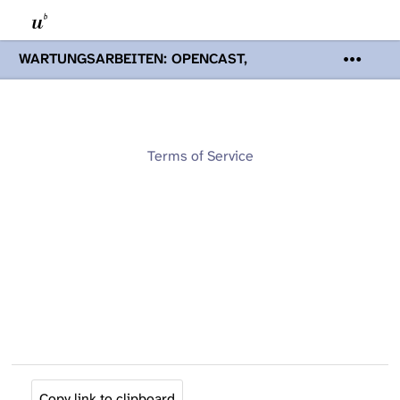
WARTUNGSARBEITEN: OPENCAST,
PODCASTS & TOBIRA
Mi 19. August
2026 08:00 - 16:00 Uhr | Aufgrund von
Wartungsarbeiten an den Opencast-
Servern werden Ihnen Podcasts,
Opencast-Videos und Tobira nicht zur
Terms of Service
Verfügung stehen. Kontakt:
www.podcast.unibe.ch
Copy link to clipboard