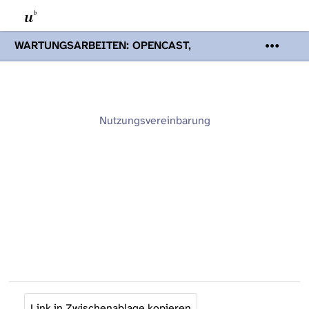
WARTUNGSARBEITEN: OPENCAST,
PODCASTS & TOBIRA
Mi 19. August
2026 08:00 - 16:00 Uhr | Aufgrund von
Wartungsarbeiten an den Opencast-
Servern werden Ihnen Podcasts,
Opencast-Videos und Tobira nicht zur
Nutzungsvereinbarung
Verfügung stehen. Kontakt:
www.podcast.unibe.ch
Link in Zwischenablage kopieren