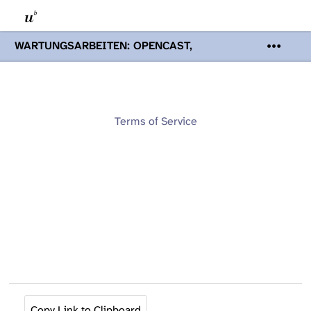
WARTUNGSARBEITEN: OPENCAST,
PODCASTS & TOBIRA
Mi 19. August
2026 08:00 - 16:00 Uhr | Aufgrund von
Wartungsarbeiten an den Opencast-
Servern werden Ihnen Podcasts,
Opencast-Videos und Tobira nicht zur
Terms of Service
Verfügung stehen. Kontakt:
www.podcast.unibe.ch
Copy Link to Clipboard