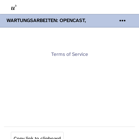
WARTUNGSARBEITEN: OPENCAST,
PODCASTS & TOBIRA
Mi 19. August
2026 08:00 - 16:00 Uhr | Aufgrund von
Wartungsarbeiten an den Opencast-
Servern werden Ihnen Podcasts,
Opencast-Videos und Tobira nicht zur
Terms of Service
Verfügung stehen. Kontakt:
www.podcast.unibe.ch
Copy link to clipboard