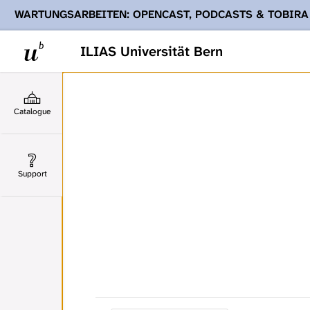
WARTUNGSARBEITEN: OPENCAST, PODCASTS & TOBIRA
Ihnen Podcasts, Opencast-Videos und Tobira nicht zur Verf
ILIAS Universität Bern
Catalogue
Support