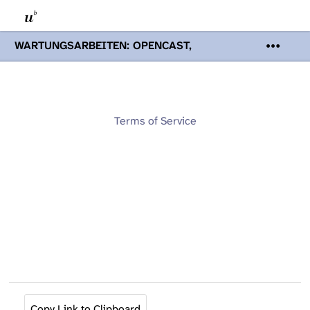
WARTUNGSARBEITEN: OPENCAST,
PODCASTS & TOBIRA
Mi 19. August
2026 08:00 - 16:00 Uhr | Aufgrund von
Wartungsarbeiten an den Opencast-
Servern werden Ihnen Podcasts,
Opencast-Videos und Tobira nicht zur
Terms of Service
Verfügung stehen. Kontakt:
www.podcast.unibe.ch
Copy Link to Clipboard