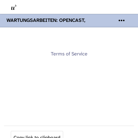
WARTUNGSARBEITEN: OPENCAST,
PODCASTS & TOBIRA
Mi 19. August
2026 08:00 - 16:00 Uhr | Aufgrund von
Wartungsarbeiten an den Opencast-
Servern werden Ihnen Podcasts,
Opencast-Videos und Tobira nicht zur
Terms of Service
Verfügung stehen. Kontakt:
www.podcast.unibe.ch
Copy link to clipboard