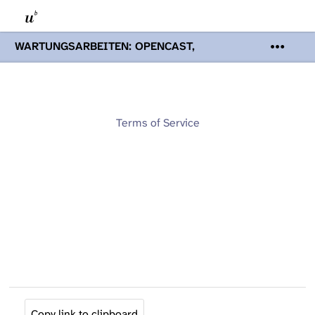
WARTUNGSARBEITEN: OPENCAST,
PODCASTS & TOBIRA
Mi 19. August
2026 08:00 - 16:00 Uhr | Aufgrund von
Wartungsarbeiten an den Opencast-
Servern werden Ihnen Podcasts,
Opencast-Videos und Tobira nicht zur
Terms of Service
Verfügung stehen. Kontakt:
www.podcast.unibe.ch
Copy link to clipboard