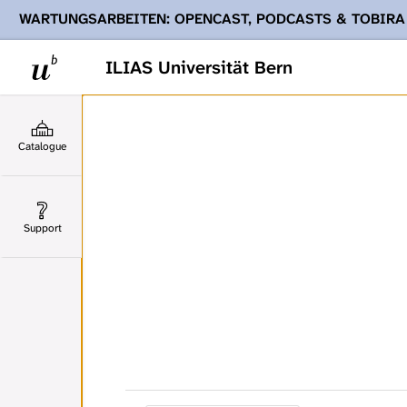
WARTUNGSARBEITEN: OPENCAST, PODCASTS & TOBIRA
Ihnen Podcasts, Opencast-Videos und Tobira nicht zur Verf
ILIAS Universität Bern
Catalogue
Support